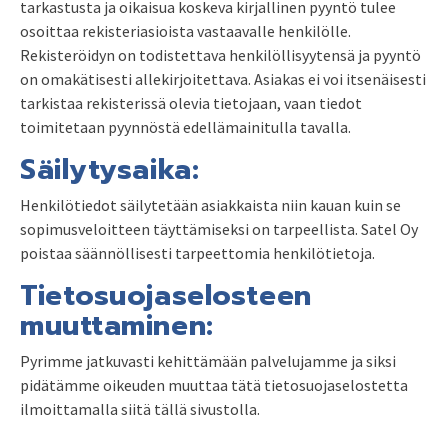
tarkastusta ja oikaisua koskeva kirjallinen pyyntö tulee
osoittaa rekisteriasioista vastaavalle henkilölle.
Rekisteröidyn on todistettava henkilöllisyytensä ja pyyntö
on omakätisesti allekirjoitettava. Asiakas ei voi itsenäisesti
tarkistaa rekisterissä olevia tietojaan, vaan tiedot
toimitetaan pyynnöstä edellämainitulla tavalla.
Säilytysaika:
Henkilötiedot säilytetään asiakkaista niin kauan kuin se
sopimusveloitteen täyttämiseksi on tarpeellista. Satel Oy
poistaa säännöllisesti tarpeettomia henkilötietoja.
Tietosuojaselosteen
muuttaminen:
Pyrimme jatkuvasti kehittämään palvelujamme ja siksi
pidätämme oikeuden muuttaa tätä tietosuojaselostetta
ilmoittamalla siitä tällä sivustolla.