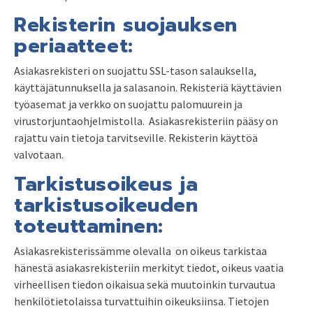
Rekisterin suojauksen
periaatteet:
Asiakasrekisteri on suojattu SSL-tason salauksella,
käyttäjätunnuksella ja salasanoin. Rekisteriä käyttävien
työasemat ja verkko on suojattu palomuurein ja
virustorjuntaohjelmistolla. Asiakasrekisteriin pääsy on
rajattu vain tietoja tarvitseville. Rekisterin käyttöä
valvotaan.
Tarkistusoikeus ja
tarkistusoikeuden
toteuttaminen:
Asiakasrekisterissämme olevalla on oikeus tarkistaa
hänestä asiakasrekisteriin merkityt tiedot, oikeus vaatia
virheellisen tiedon oikaisua sekä muutoinkin turvautua
henkilötietolaissa turvattuihin oikeuksiinsa. Tietojen