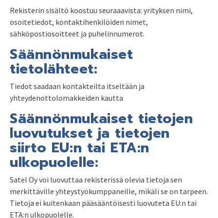
Rekisterin sisältö koostuu seuraaavista: yrityksen nimi,
osoitetiedot, kontaktihenkilöiden nimet,
sähköpostiosoitteet ja puhelinnumerot.
Säännönmukaiset
tietolähteet:
Tiedot saadaan kontakteilta itseltään ja
yhteydenottolomakkeiden kautta
Säännönmukaiset tietojen
luovutukset ja tietojen
siirto EU:n tai ETA:n
ulkopuolelle:
Satel Oy voi luovuttaa rekisterissä olevia tietoja sen
merkittäville yhteystyökumppaneille, mikäli se on tarpeen.
Tietoja ei kuitenkaan pääsääntöisesti luovuteta EU:n tai
ETA:n ulkopuolelle.