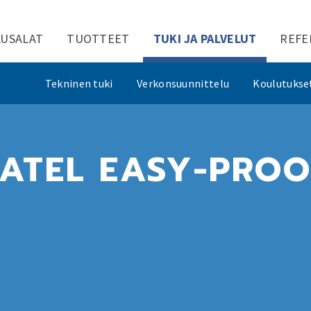
LUSALAT
TUOTTEET
TUKI JA PALVELUT
REFE
Tekninen tuki
Verkonsuunnittelu
Koulutukse
SATEL EASY-PROO