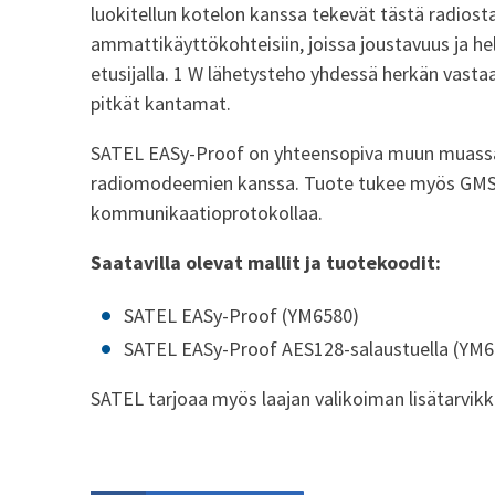
luokitellun kotelon kanssa tekevät tästä radiosta
ammattikäyttökohteisiin, joissa joustavuus ja he
etusijalla. 1 W lähetysteho yhdessä herkän vast
pitkät kantamat.
SATEL EASy-Proof on yhteensopiva muun muass
radiomodeemien kanssa. Tuote tukee myös GMS
kommunikaatioprotokollaa.
Saatavilla olevat mallit ja tuotekoodit:
SATEL EASy-Proof (YM6580)
SATEL EASy-Proof AES128-salaustuella (YM6
SATEL tarjoaa myös laajan valikoiman lisätarvikk