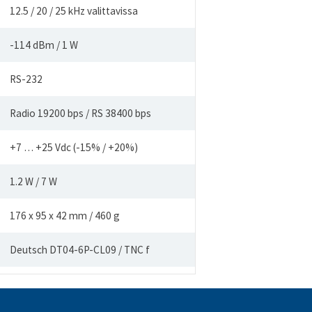
12.5 / 20 / 25 kHz valittavissa
-114 dBm / 1 W
RS-232
Radio 19200 bps / RS 38400 bps
+7 … +25 Vdc (-15% / +20%)
1.2 W / 7 W
176 x 95 x 42 mm / 460 g
Deutsch DT04-6P-CL09 / TNC f