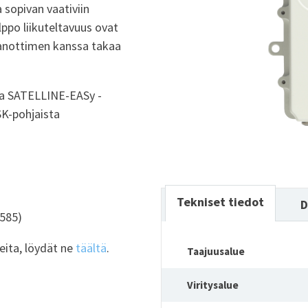
 sopivan vaativiin
lppo liikuteltavuus ovat
aanottimen kanssa takaa
a SATELLINE-EASy -
K-pohjaista
Tekniset tiedot
D
585)
eita, löydät ne
täältä
.
Taajuusalue
Viritysalue