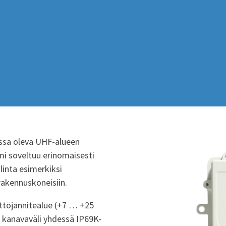
ssa oleva UHF-alueen
 soveltuu erinomaisesti
alinta esimerkiksi
rakennuskoneisiin.
yttöjännitealue (+7 … +25
a kanavaväli yhdessä IP69K-