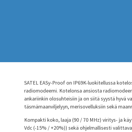
SATEL EASy-Proof on IP69K-luokitellussa kotelo
radiomodeemi. Kotelonsa ansiosta radiomodeemi
ankariinkin olosuhteisiin ja on siitä syystä hyvä v
täsmämaanviljelyyn, merisovelluksiin sekä maan
Kompakti koko, laaja (90 / 70 MHz) viritys- ja kä
Vdc (-15% / +20%)) sekä ohjelmallisesti valittav