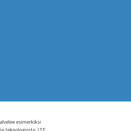
palvelee esimerkiksi
ia teknologioita: LTE,