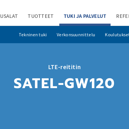
LUSALAT
TUOTTEET
TUKI JA PALVELUT
REFE
Tekninen tuki
Verkonsuunnittelu
Koulutukse
LTE-reititin
SATEL-GW120