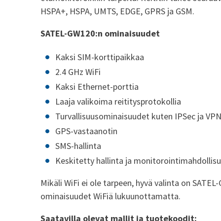
HSPA+, HSPA, UMTS, EDGE, GPRS ja GSM.
SATEL-GW120:n ominaisuudet
Kaksi SIM-korttipaikkaa
2.4 GHz WiFi
Kaksi Ethernet-porttia
Laaja valikoima reititysprotokollia
Turvallisuusominaisuudet kuten IPSec ja VP
GPS-vastaanotin
SMS-hallinta
Keskitetty hallinta ja monitorointimahdollis
Mikäli WiFi ei ole tarpeen, hyvä valinta on SATE
ominaisuudet WiFiä lukuunottamatta.
Saatavilla olevat mallit ja tuotekoodit: