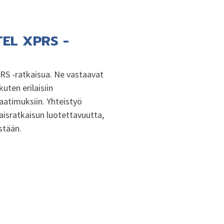
ATEL XPRS -
RS -ratkaisua. Ne vastaavat
uten erilaisiin
vaatimuksiin. Yhteistyö
aisratkaisun luotettavuutta,
stään.