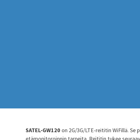
SATEL-GW120
on 2G/3G/LTE-reititin WiFillä. Se 
etämonitoroinnin tarpeita. Reititin tukee seuraav