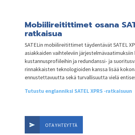
Mobiilireitittimet osana S
ratkaisua
SATELin mobiilireitittimet täydentävät SATEL XP
asiakkaiden vaihteleviin järjestelmävaatimuksiin k
kustannusprofiileihin ja redundanssi- ja suoritus
rinnakkaisten teknologioiden kanssa lisää kokon
ennustettavuutta sekä turvallisuutta vielä entise
Tutustu englanniksi SATEL XPRS -ratkaisuun
OTA YHTEYTTÄ