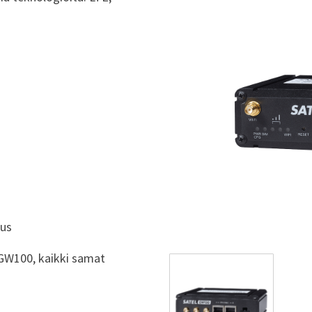
N
uus
L-GW100, kaikki samat