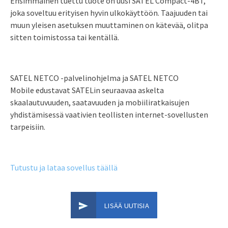
Ensimmäinen tuettu tuote on uusi SATEL Compact-4BT,
joka soveltuu erityisen hyvin ulkokäyttöön. Taajuuden tai
muun yleisen asetuksen muuttaminen on kätevää, olitpa
sitten toimistossa tai kentällä.
SATEL NETCO -palvelinohjelma ja SATEL NETCO
Mobile edustavat SATELin seuraavaa askelta
skaalautuvuuden, saatavuuden ja mobiiliratkaisujen
yhdistämisessä vaativien teollisten internet-sovellusten
tarpeisiin.
Tutustu ja lataa sovellus täällä
LISÄÄ UUTISIA