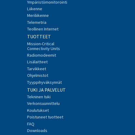
Ympäristömonitorointi
Liikenne
Meriliikenne
Telemetria
Teollinen Internet
TUOTTEET
Mission-Critical
Connectivity Units
Radiomodeemit
Lisälaitteet
Tarvikkeet
Ohjelmistot
Tyyppihyväksynnät
TUKI JA PALVELUT
Tekninen tuki
Verkonsuunnittelu
Koulutukset
Poistuneet tuotteet
FAQ
Downloads