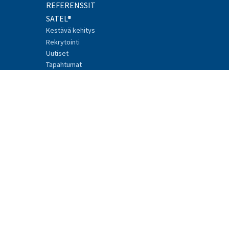
REFERENSSIT
SATEL®
Kestävä kehitys
Rekrytointi
Uutiset
Tapahtumat
Kierrätys
Turvallisuus
Whistleblowing
YHTEYS
© 2017 SATEL, Meriniitynkatu 17, 24100 SALO
Puh. +358 2 777 7800
info@satel.com
Mediabank login
Facebook
Linkedin