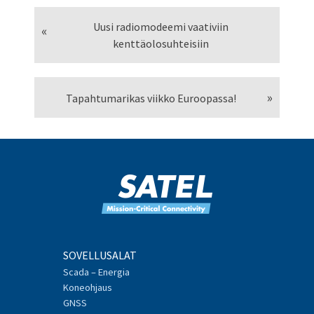
Uusi radiomodeemi vaativiin
kenttäolosuhteisiin
Tapahtumarikas viikko Euroopassa!
SOVELLUSALAT
Scada – Energia
Koneohjaus
GNSS