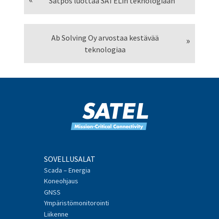
Satpos luottaa SATELin teknologiaan
Ab Solving Oy arvostaa kestävää
teknologiaa
SOVELLUSALAT
Scada – Energia
Koneohjaus
GNSS
Ympäristömonitorointi
Liikenne