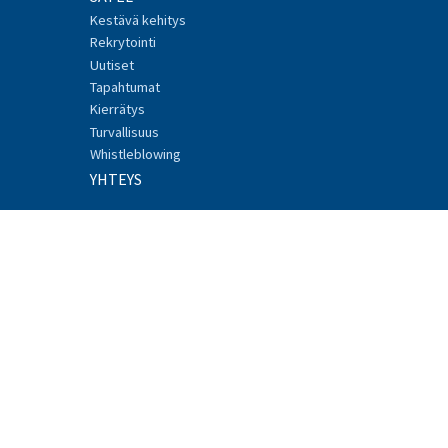
Kestävä kehitys
Rekrytointi
Uutiset
Tapahtumat
Kierrätys
Turvallisuus
Whistleblowing
YHTEYS
© 2017 SATEL, Meriniitynkatu 17, 24100 SALO
Puh. +358 2 777 7800
info@satel.com
Mediabank login
Facebook
Linkedin