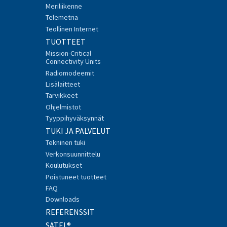
Meriliikenne
Telemetria
Teollinen Internet
TUOTTEET
Mission-Critical
Connectivity Units
Radiomodeemit
Lisälaitteet
Tarvikkeet
Ohjelmistot
Tyyppihyväksynnät
TUKI JA PALVELUT
Tekninen tuki
Verkonsuunnittelu
Koulutukset
Poistuneet tuotteet
FAQ
Downloads
REFERENSSIT
SATEL®