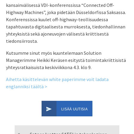
kansainvälisessä VDI-konferenssissa “Connected Off-
Highway Machines”, joka pidetään Düsseldorfissa Saksassa.
Konferenssissa kuulet off-highway-teollisuudessa
tapahtuvasta digitaalisesta murroksesta, tiedonhallinnan
yhteyksistä sekä ajoneuvojen välisestä kriittisestä
tiedonsiirrosta.
Kutsumme sinut myös kuuntelemaan Solution
Managerimme Heikki Keräsen esitystä toimintakriittisistä
yhteysratkaisuista keskiviikkona 4.3. klo 9.
Aihetta käsittelevän white paperimme voit ladata
englanniksi täältä >
LISÄÄ UUTISIA