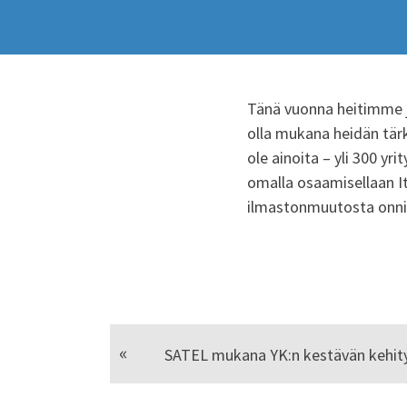
Tänä vuonna heitimme j
olla mukana heidän tä
ole ainoita – yli 300 yr
omalla osaamisellaan It
ilmastonmuutosta onni
SATEL mukana YK:n kestävän kehity