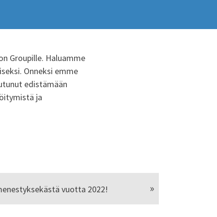
ion Groupille. Haluamme
miseksi. Onneksi emme
itoutunut edistämään
öitymistä ja
menestyksekästä vuotta 2022!