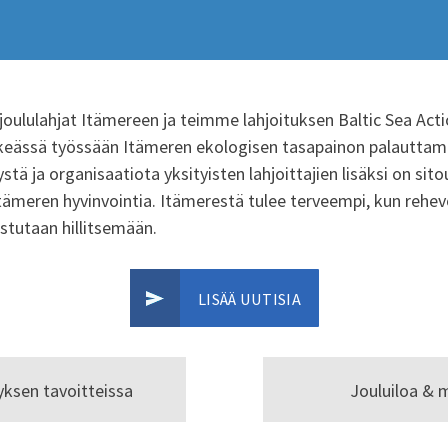
oululahjat Itämereen ja teimme lahjoituksen Baltic Sea Act
rkeässä työssään Itämeren ekologisen tasapainon palautta
itystä ja organisaatiota yksityisten lahjoittajien lisäksi on s
ämeren hyvinvointia. Itämerestä tulee terveempi, kun rehev
stutaan hillitsemään.
LISÄÄ UUTISIA
ksen tavoitteissa
Jouluiloa & 