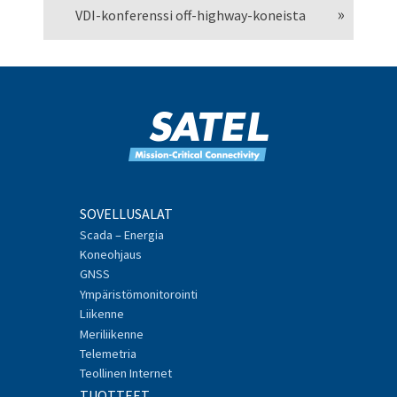
VDI-konferenssi off-highway-koneista
SOVELLUSALAT
Scada – Energia
Koneohjaus
GNSS
Ympäristömonitorointi
Liikenne
Meriliikenne
Telemetria
Teollinen Internet
TUOTTEET