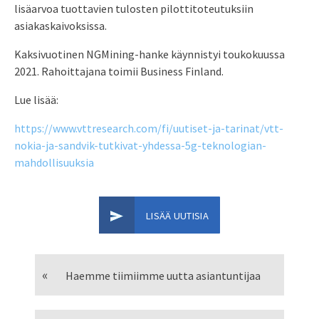
lisäarvoa tuottavien tulosten pilottitoteutuksiin
asiakaskaivoksissa.
Kaksivuotinen NGMining-hanke käynnistyi toukokuussa
2021. Rahoittajana toimii Business Finland.
Lue lisää:
https://www.vttresearch.com/fi/uutiset-ja-tarinat/vtt-
nokia-ja-sandvik-tutkivat-yhdessa-5g-teknologian-
mahdollisuuksia
LISÄÄ UUTISIA
Haemme tiimiimme uutta asiantuntijaa