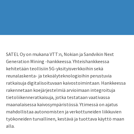
SATEL Oy on mukana VTT:n, Nokian ja Sandvikin Next
Generation Mining -hankkeessa. Yhteishankkeessa
kehitetään teollisiin 5G-yksityisverkkoihin sekä
reunalaskenta- ja tekoälyteknologioihin perustuvia
ratkaisuja digitalisoituvaan kaivostoimintaan. Hankkeessa
rakennetaan koejärjestelmiä arvioimaan integroituja
tietoliikenneratkaisuja, jotka testataan vaativassa
maanalaisessa kaivosympäristössä. Ytimessä on ajatus
mahdollistaa autonomisten ja verkottuneiden liikkuvien
työkoneiden turvallinen, kestävä ja tuottava käyttö maan
alla.