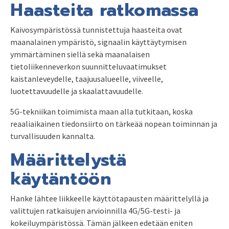
Haasteita ratkomassa
Kaivosympäristössä tunnistettuja haasteita ovat
maanalainen ympäristö, signaalin käyttäytymisen
ymmärtäminen siellä sekä maanalaisen
tietoliikenneverkon suunnitteluvaatimukset
kaistanleveydelle, taajuusalueelle, viiveelle,
luotettavuudelle ja skaalattavuudelle.
5G-tekniikan toimimista maan alla tutkitaan, koska
reaaliaikainen tiedonsiirto on tärkeää nopean toiminnan ja
turvallisuuden kannalta.
Määrittelystä
käytäntöön
Hanke lähtee liikkeelle käyttötapausten määrittelyllä ja
valittujen ratkaisujen arvioinnilla 4G/5G-testi- ja
kokeiluympäristössä. Tämän jälkeen edetään eniten