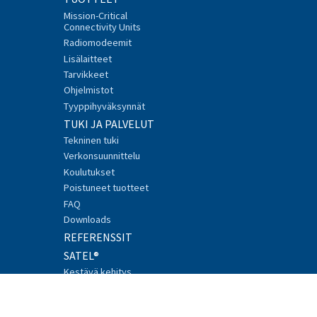
Mission-Critical
Connectivity Units
Radiomodeemit
Lisälaitteet
Tarvikkeet
Ohjelmistot
Tyyppihyväksynnät
TUKI JA PALVELUT
Tekninen tuki
Verkonsuunnittelu
Koulutukset
Poistuneet tuotteet
FAQ
Downloads
REFERENSSIT
SATEL®
Kestävä kehitys
Rekrytointi
Uutiset