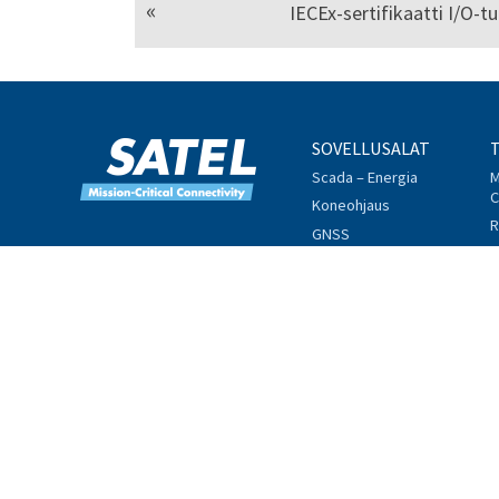
IECEx-sertifikaatti I/O-tu
SOVELLUSALAT
Scada – Energia
M
C
Koneohjaus
R
GNSS
L
Ympäristömonitorointi
T
Liikenne
O
Meriliikenne
T
Telemetria
Teollinen Internet
© 2017 SATEL, Meriniitynkatu 17, 24100 SALO
Puh. +358 2 777 780