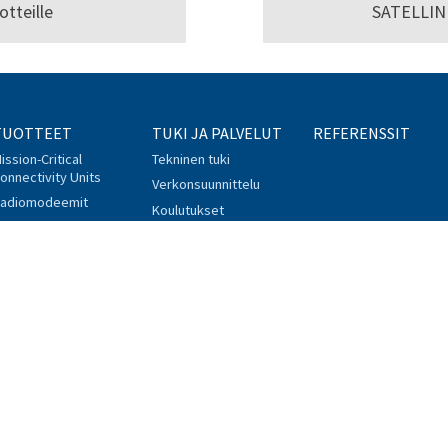
otteille
SATELLIN
TUOTTEET
TUKI JA PALVELUT
REFERENSSIT
ission-Critical
Tekninen tuki
onnectivity Units
Verkonsuunnittelu
adiomodeemit
Koulutukset
isälaitteet
Poistuneet tuotteet
arvikkeet
FAQ
hjelmistot
Downloads
yyppihyväksynnät
Facebook
Linked
0
info@satel.com
Mediabank login