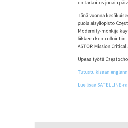
on tarkoitus jonain päi
Tänä vuonna kesäkuiseen 
puolalaisyliopisto Częs
Modernity-mönkijä kä
liikkeen kontrollointiin
ASTOR Mission Critical S
Upeaa työtä Częstocho
Tutustu kisaan englanni
Lue lisää SATELLINE-rad