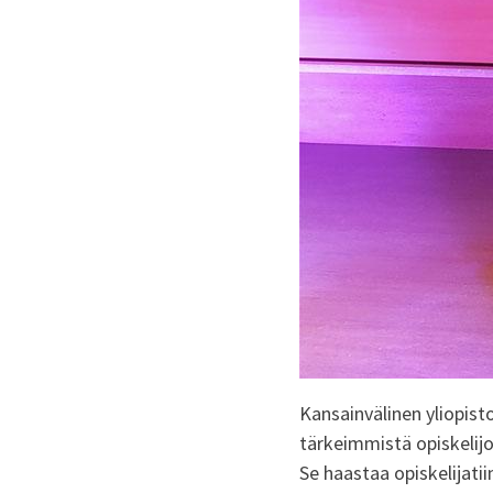
Kansainvälinen yliopis
tärkeimmistä opiskelijo
Se haastaa opiskelijat