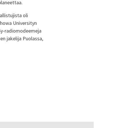
planeettaa.
listujista oli
ochowa Universityn
ASy-radiomodeemeja
nen jakelija Puolassa,