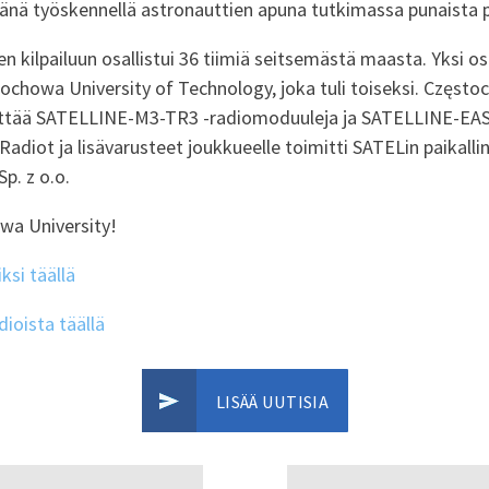
vänä työskennellä astronauttien apuna tutkimassa punaista 
kilpailuun osallistui 36 tiimiä seitsemästä maasta. Yksi osal
tochowa University of Technology, joka tuli toiseksi. Częst
yttää SATELLINE-M3-TR3 -radiomoduuleja ja SATELLINE-E
. Radiot ja lisävarusteet joukkueelle toimitti SATELin paikalli
p. z o.o.
wa University!
ksi täällä
ioista täällä
LISÄÄ UUTISIA