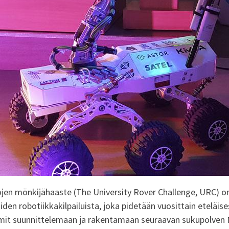
tojen mönkijähaaste (The University Rover Challenge, URC) o
iden robotiikkakilpailuista, joka pidetään vuosittain eteläis
iimit suunnittelemaan ja rakentamaan seuraavan sukupolven