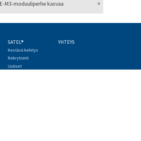
E-M3-moduuliperhe kasvaa
SATEL®
YHTEYS
Kestävä kehitys
Rekrytointi
Uutiset
Tapahtumat
Kierrätys
Turvallisuus
Whistleblowing
in
Tietosuojaseloste
Evästekäytäntö