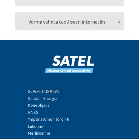
Varma valinta teolliseen internetiin
SOVELLUSALAT
Scada – Energia
Koneohjaus
GNSS
Ympäristömonitorointi
Liikenne
Meriliikenne