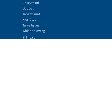
Rekrytointi
Uutiset
Tapahtumat
Kierrätys
Turvallisuus
Whistleblowing
YHTEYS
© 2017 SATEL, Meriniitynkatu 17, 24100 SALO
Puh. +358 2 777 7800
info@satel.com
Mediabank login
Facebook
Linkedin
Tietosuojaseloste