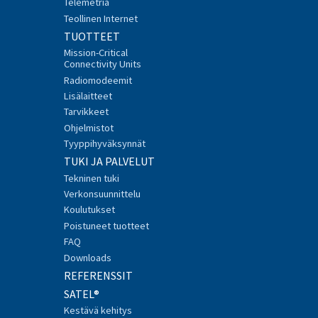
Telemetria
Teollinen Internet
TUOTTEET
Mission-Critical
Connectivity Units
Radiomodeemit
Lisälaitteet
Tarvikkeet
Ohjelmistot
Tyyppihyväksynnät
TUKI JA PALVELUT
Tekninen tuki
Verkonsuunnittelu
Koulutukset
Poistuneet tuotteet
FAQ
Downloads
REFERENSSIT
SATEL®
Kestävä kehitys