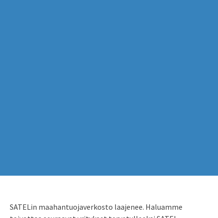
SATELin maahantuojaverkosto laajenee. Haluamme