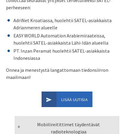
toivottaa seuraavat yritykset tervetulleeksi SATEL-
perheeseen:
AdriNet Kroatiassa, huolehtii SATEL-asiakkaista
Adrianmeren alueelle
EASY WORLD Automation Arabiemiraateissa,
huolehtii SATEL-asiakkaista Lähi-Idän alueella
PT. Inzan Peramat huolehtii SATEL-asiakkaista
Indonesiassa
Onnea ja menestystä langattomaan tiedonsiirron
maailmaan!
LISÄÄ UUTISIA
Mobiilireitittimet täydentävät
radioteknologiaa